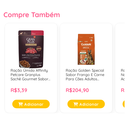
Compre Também
Ração Úmida Affinity
Ração Golden Special
Raç
Petcare Granplus
Sabor Frango E Carne
Nat
Sachê Gourmet Sabor
Para Cães Adultos
Adu
Carne Para Cães
Medios E Grandes -
Peq
Adultos - 100 Gr
20Kg
E Ar
R$3,39
R$204,90
R$
Adicionar
Adicionar