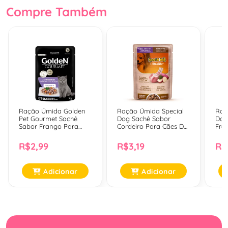
Compre Também
Ração Úmida Golden
Ração Úmida Special
Raç
Pet Gourmet Sachê
Dog Sachê Sabor
Dog
Sabor Frango Para
Cordeiro Para Cães De
Fra
Gatos Filhotes - 70 Gr
Raças Pequenas - 100
Raç
Gr
Gr
R$2,99
R$3,19
R$
Adicionar
Adicionar