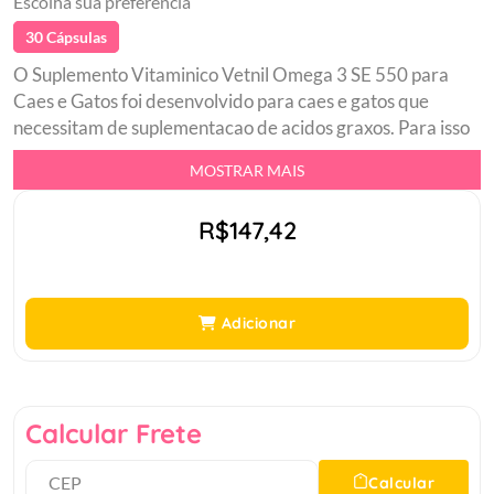
Escolha sua preferência
30 Cápsulas
O Suplemento Vitaminico Vetnil Omega 3 SE 550 para
Caes e Gatos foi desenvolvido para caes e gatos que
necessitam de suplementacao de acidos graxos. Para isso
voce pode contar com o suplemento para recompor as
MOSTRAR MAIS
vitaminas e nutrientes do seu amiguinho de quatro
patas.br Indicado para caes e gatosbr Obtido de peixes
R$147,42
marinhos de aguas friasbr Fornece EPA e DHA na
proporcao idealbr Produto a base de acidos graxos
essenciais da familia Omega 3, Vitamina E e o Selenio, que
sao otimos antioxidantesbr A capsula opaca, ajuda a
Adicionar
preservar as caracteristicas do produto, garantindo sua
qualidade.br
Calcular Frete
Calcular