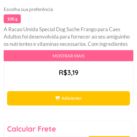
Escolha sua preferência
100 g
A Racao Umida Special Dog Sache Frango para Caes
Adultos foi desenvolvida para fornecer ao seu amiguinho
os nutrientes e vitaminas necessarios. Com ingredientes
selecionados cozidos no vapor e com textura macia,
MOSTRAR MAIS
proporciona um sabor incrivel e beneficios como a
protecao da pele e reducao da queda de pelos.br Omega e
R$3,19
zinco organicobr Pelagem bonita e brilhantebr Sem
adicao de corantes artificiaisbr Alimentacao completa e
balanceadabr Deliciosos pedacos de frango ao molhobr
Formulado com minerais de facil absorcao pelo
Adicionar
organismo.br
Calcular Frete