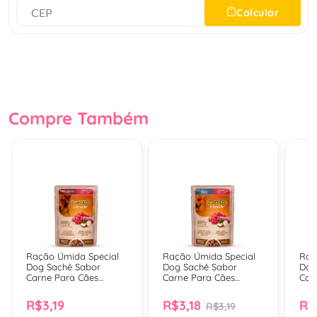
Calcular
Compre Também
Ração Úmida Special
Ração Úmida Special
Raç
Dog Sachê Sabor
Dog Sachê Sabor
Dog
Carne Para Cães
Carne Para Cães
Cor
Adultos - 100 Gr
Sênior - 100 Gr
Adul
R$3,19
R$3,18
R$
R$3,19