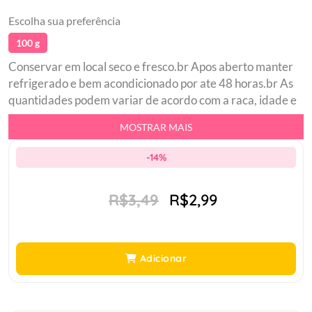
Escolha sua preferência
100 g
Conservar em local seco e fresco.br Apos aberto manter
refrigerado e bem acondicionado por ate 48 horas.br As
quantidades podem variar de acordo com a raca, idade e
nivel de atividade do seu cao. Quantidades orientativas.
MOSTRAR MAIS
Ao trocar o alimento do seu cao, faca o de modo gradual
por pelo menos 7 dias. A cada dia, aumente a quantidade
-14%
ate que seu cao seja alimentado somente com PEDIGREE
sache. Visite o veterinario regularmente.br Refeicao 100
R$3,49
R$2,99
Completabr Sem conservantes, sem corantes e sem
aromas artificiaisbr Suculentos pedacinhos cozidos a
vaporbr Balanco ideal de fibrasbr Proporciona fezes
firmes e faceis de limparbr Pelo saudavel: Contem Omega
Adicionar
6 e Zinco.br