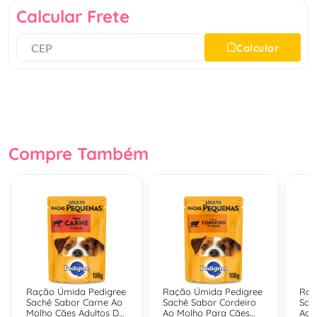
Calcular Frete
Calcular
Compre Também
Ração Úmida Pedigree
Ração Úmida Pedigree
Raç
Sachê Sabor Carne Ao
Sachê Sabor Cordeiro
Sac
Molho Cães Adultos De
Ao Molho Para Cães
Ao 