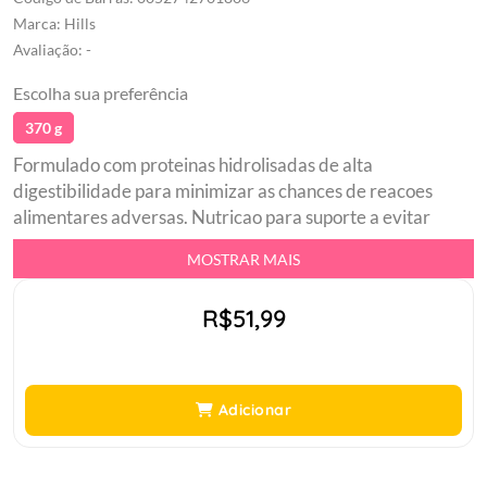
Marca: Hills
Avaliação: -
Escolha sua preferência
370 g
Formulado com proteinas hidrolisadas de alta
digestibilidade para minimizar as chances de reacoes
alimentares adversas. Nutricao para suporte a evitar
reacoes adversas ao alimento. Digestao saudavel fezes
MOSTRAR MAIS
mais consistentes. Fonte unica de carboidrato de alta
digestibilidade para evitar a sobrecarga
R$51,99
gastrointestinal.Suporte a manutencao da barreira
cutanea. Acidos graxos omega-3 e omega-6 para suporte
a pele e a pelagem. Beneficios comprovados dos
antioxidantes. Alto nivel de vitamina E e com ingrediente
Adicionar
fonte de fibra natural. Sem gluten, proteina de soja,
lactose, corantes, saborizantes ou conservantes
artificiais.br Indicada para caesbr Alimento desenvolvido