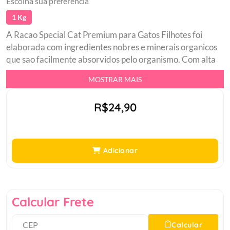
Escolha sua preferência
1 Kg
A Racao Special Cat Premium para Gatos Filhotes foi
elaborada com ingredientes nobres e minerais organicos
que sao facilmente absorvidos pelo organismo. Com alta
digestibilidade e palatabilidade, possui prebioticos mos e
MOSTRAR MAIS
fos que auxiliam na absorcao de nutrientes extrato de
yucca que reduz o odor das fezes DHA que favorece a
R$24,90
capacidade de aprendizagem e omegas 3 e 6 que
contribuem para uma pelagem saudavel.br Indicado para
gatos filhotesbr Nao contem corantes com transgenicosbr
Extrato de Yucca: reduz o odor das fezes em ate 50,
Adicionar
favorecendo as condicoes do ambientebr Prebiotico
MOS: maximiza a absorcao de nutrientes, contribuindo
para o bom funcionamento do intestinobr DHA: essencial
para o desenvolvimento cerebral do filhote, o DHA atua
Calcular Frete
na melhora da capacidade de aprendizagembr Controle
do pH da urina: niveis equilibrados de minerais ara
Calcular