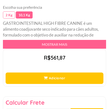
Escolha sua preferência
2 Kg
10,1 Kg
GASTROINTESTINAL HIGH FIBRE CANINE é um
alimento coadjuvante seco indicado para cães adultos,
formulado com o objetivo de auxiliar na redução de
distúrbios gastrointestinais agudos ou crônicos. Alto teor
MOSTRAR MAIS
de fibras.
R$561,87
Adicionar
Calcular Frete