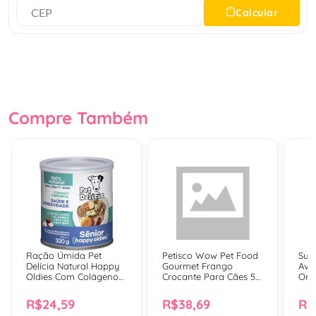
Calcular
Compre Também
Ração Úmida Pet
Petisco Wow Pet Food
Sup
Delícia Natural Happy
Gourmet Frango
Aver
Oldies Com Colágeno
Crocante Para Cães 50
Ora
Para Cães Sênior 7+
G
- 30
Anos - 320 Gr
R$24,59
R$38,69
R$