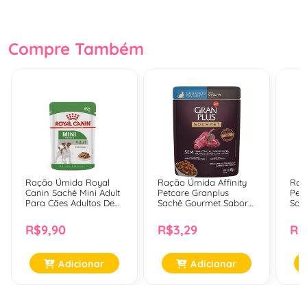
Compre Também
Ração Úmida Royal
Ração Úmida Affinity
Raç
Canin Sachê Mini Adult
Petcare Granplus
Pet
Para Cães Adultos De
Sachê Gourmet Sabor
Sac
Porte Pequeno - 85 G
Ovelha Para Gatos
Car
Adultos Castrados - 85
Adul
R$9,90
R$3,29
R$
Gr
Adicionar
Adicionar