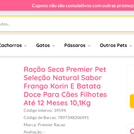
ganhe 11%OFF em compras acima de R$289
Cachorros
Gatos
Pássaros
Outros Pets
Ração Seca Premier Pet
Seleção Natural Sabor
Frango Korin E Batata
Doce Para Cães Filhotes
Até 12 Meses 10,1Kg
Código Interno: 39594
Código de Barras: 7897348206491
Marca: Premier Racao
C
Avaliação: -