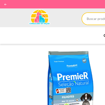
Use o cupom BEMVINDO11 e 