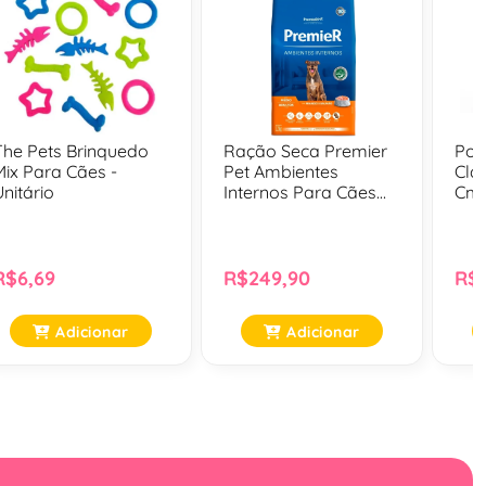
The Pets Brinquedo
Ração Seca Premier
Por
Mix Para Cães -
Pet Ambientes
Clá
Unitário
Internos Para Cães
Cm
Adultos De Raças
Médias Sabor Frango
E Salmão - 12 Kg
R$6,69
R$249,90
R$
Adicionar
Adicionar