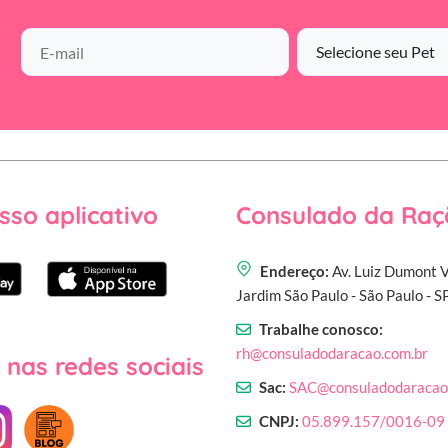
sso aplicativo
Consulado da Raç
Endereço:
Av. Luiz Dumont V
Jardim São Paulo - São Paulo - 
Trabalhe conosco:
rh@consuladodaracao.com.br
 nas redes sociais
Sac:
SAC@consuladodaracao
CNPJ:
05.899.157/0016-09