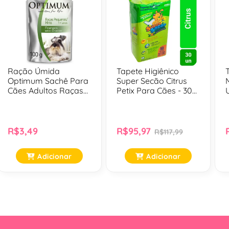
Ração Úmida
Tapete Higiênico
Optimum Sachê Para
Super Secão Citrus
Cães Adultos Raças
Petix Para Cães - 30
Pequenas E Minis
Unidades
Sabor Frango - 100
Gr
R$3,49
R$95,97
R$117,99
Adicionar
Adicionar