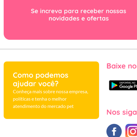
Se increva para receber nossas
novidades e ofertas
Baixe no
Como podemos
ajudar você?
Conheça mais sobre nossa empresa,
políticas e tenha o melhor
atendimento do mercado pet
Nos siga