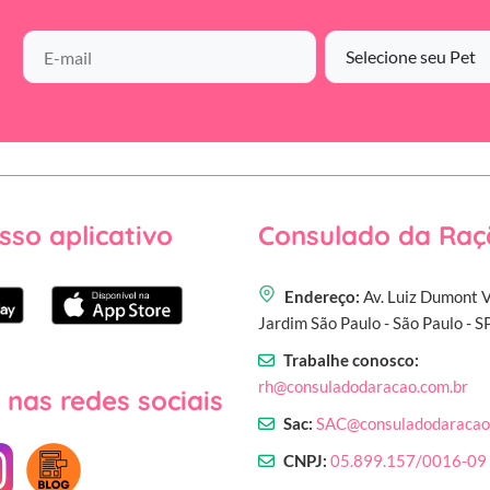
ingrediente para a prevencao da
formacao do calculo dental.br Odor e
volume das fezes reduzidosbr
sso aplicativo
Consulado da Raç
Endereço:
Av. Luiz Dumont V
Jardim São Paulo - São Paulo - 
Trabalhe conosco:
rh@consuladodaracao.com.br
 nas redes sociais
Sac:
SAC@consuladodaracao
CNPJ:
05.899.157/0016-09