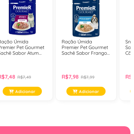
Ração Úmida
Ração Úmida
Snac
Premier Pet Gourmet
Premier Pet Gourmet
Sab
Sachê Sabor Atum
Sachê Sabor Frango
Cãe
Para Gatos Adultos
Para Cães Adultos -
Castrados - 70 Gr
85 Gr
R$7,48
R$7,98
R$5
R$7,49
R$7,99
Adicionar
Adicionar