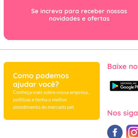
Se increva para receber nossas
novidades e ofertas
Baixe no
Como podemos
ajudar você?
Conheça mais sobre nossa empresa,
políticas e tenha o melhor
atendimento do mercado pet
Nos siga