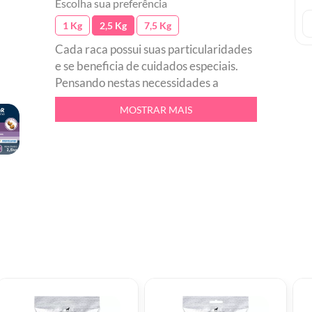
Escolha sua preferência
1 Kg
2,5 Kg
7,5 Kg
Cada raca possui suas particularidades
e se beneficia de cuidados especiais.
Pensando nestas necessidades a
PremieR Pet criou PremieR Racas
MOSTRAR MAIS
Especificas, a primeira linha mundial de
nutricao especifica para racas.br
Desenvolvida com ingredientes nobres
e alta tecnologia, PremieR Racas
Especificas oferece beneficios
exclusivos que visam minimizar os
principais problemas de saude das
racas e auxiliar para o pleno
desenvolvimento de suas
caracteristicas tipicas desejaveis.br
PremieR ShihTzu Adultos Salmao foi
formulada a partir deste conceito e