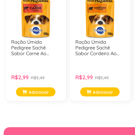
Ração Úmida
Ração Úmida
Pedigree Sachê
Pedigree Sachê
Sabor Carne Ao
Sabor Cordeiro Ao
Molho Cães Adultos
Molho Para Cães
De Raças Pequenas -
Adultos De Raças
100 Gr
Pequenas - 100 Gr
R$2,99
R$2,99
R$3,49
R$3,49
Adicionar
Adicionar