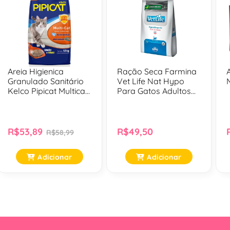
Areia Higienica
Ração Seca Farmina
A
Granulado Sanitário
Vet Life Nat Hypo
Kelco Pipicat Multicat
Para Gatos Adultos
Para Gatos - 12 Kg
Pork E Potato 400 G
R$53,89
R$49,50
R$58,99
Adicionar
Adicionar