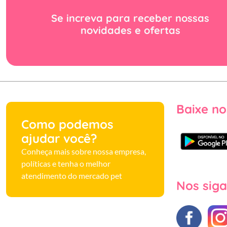
Se increva para receber nossas
novidades e ofertas
Baixe no
Como podemos
ajudar você?
Conheça mais sobre nossa empresa,
políticas e tenha o melhor
atendimento do mercado pet
Nos siga