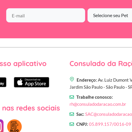
sso aplicativo
Consulado da Raç
Endereço:
Av. Luiz Dumont V
Jardim São Paulo - São Paulo - 
Trabalhe conosco:
rh@consuladodaracao.com.br
 nas redes sociais
Sac:
SAC@consuladodaracao
CNPJ:
05.899.157/0016-09