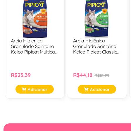
Areia Higienica
Areia Higiênica
Granulado Sanitário
Granulado Sanitário
Kelco Pipicat Multicat
Kelco Pipicat Classic
Para Gatos - 4 Kg
Para Gatos - 12 Kg
R$23,39
R$44,18
R$51,99
Adicionar
Adicionar