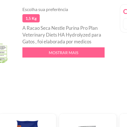
Escolha sua preferência
C
1,5 Kg
A Racao Seca Nestle Purina Pro Plan
Veterinary Diets HA Hydrolyzed para
Gatos , foi elaborada por medicos
veterinarios, cientistas e nutricionistas
MOSTRAR MAIS
com a mais alta tecnologia Nestle
Purina e ingredientes selecionados. E
um alimento destinado a gatos adultos
de todas as racas.br Sem corantesbr
Com transgenicobr Formula HA
Hydrolyzedbr Racao Super Premium
sabor frango para gatos adultosbr Rica
em proteinas, reduzido em
carboidratos e com gordura moderada,
que auxiliam no reforco da saude
intestinal.br