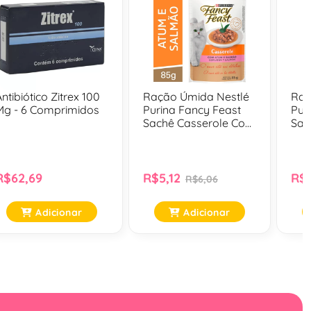
ntibiótico Zitrex 100
Ração Úmida Nestlé
Rac
Mg - 6 Comprimidos
Purina Fancy Feast
Pur
Sachê Casserole Com
Sac
Atum E Salmão Para
Com
Gatos Adultos - 85 Gr
Gat
R$62,69
R$5,12
R$5
R$6,06
Adicionar
Adicionar