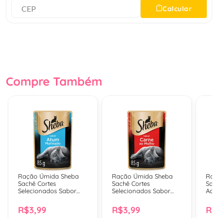
Calcular
Compre Também
Ração Úmida Sheba
Ração Úmida Sheba
Raç
Sachê Cortes
Sachê Cortes
Sac
Selecionados Sabor
Selecionados Sabor
Ao 
Atum Marinado Para
Carne Ao Molho Para
Filh
Gatos Adultos - 85 Gr
Gatos Adultos - 85 Gr
R$3,99
R$3,99
R$