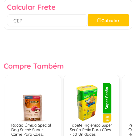
Calcular Frete
Calcular
Compre Também
Ração Úmida Special
Tapete Higiênico Super
Peti
Dog Sachê Sabor
Secão Petix Para Cães
Coo
Carne Para Cães
- 30 Unidades
Raç