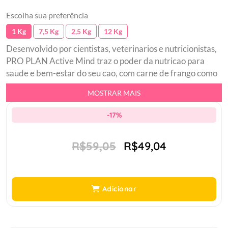
Escolha sua preferência
1 Kg
7,5 Kg
2,5 Kg
12 Kg
Desenvolvido por cientistas, veterinarios e nutricionistas,
PRO PLAN Active Mind traz o poder da nutricao para
saude e bem-estar do seu cao, com carne de frango como
primeiro ingrediente. Nossa tecnologia exclusiva OptiAge
MOSTRAR MAIS
atua como uma fonte alternativa de energia para o
cerebro em caes idosos, ajudando a melhorar a memoria,
-17%
atencao e capacidade de aprendizagem. PURINA PRO
PLAN oferece produtos de alta qualidade, fabricados com
R$59,05
R$49,04
ingredientes selecionados.br Unica do mercado com
MCTbr Tecnologia exclusiva OptiAge com ingrediente
MCT que melhora a atencao e atividade mentalbr
Protecao equilibrada e articulacoes saudaveisbr Ajuda a
Adicionar
retardar os sinais do envelhecimentobr Carne como
primeiro ingrediente e sem corantes artificiais.br