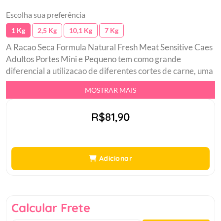
Escolha sua preferência
1 Kg
2,5 Kg
10,1 Kg
7 Kg
A Racao Seca Formula Natural Fresh Meat Sensitive Caes
Adultos Portes Mini e Pequeno tem como grande
diferencial a utilizacao de diferentes cortes de carne, uma
variedade de frutas e vegetais e sem a utilizacao de graos
MOSTRAR MAIS
grain free. Alem disso, sua receita fornece nutrientes que
atendem as necessidades de forma equilibrada, dos caes
R$81,90
adultos de porte mini e pequeno. A embalagem I m Green,
foi desenvolvida em polietileno verde, com o sistema
VELCRO. O sistema de fechamento PRESS LOK facilita o
abrir e fechar do manuseio diario. A linha Formula Natural
Adicionar
Fresh Meat foi desenvolvida por medicos veterinarios
utilizando os conceitos mais avancados de nutricao para
sua elaboracao.br Formula naturalbr Variante de 7 Kg
contem pacotes fracionadosbr Ideal para manter a flora
Calcular Frete
intestinal equilibradabr Auxilio as defesas naturais dos