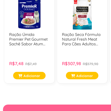
Ração Úmida
Ração Seca Fórmula
Premier Pet Gourmet
Natural Fresh Meat
Sachê Sabor Atum
Para Cães Adultos
Para Gatos Adultos
Raças Médias - 12 Kg
Castrados - 70 Gr
R$7,48
R$307,98
R$7,49
R$379,90
Adicionar
Adicionar