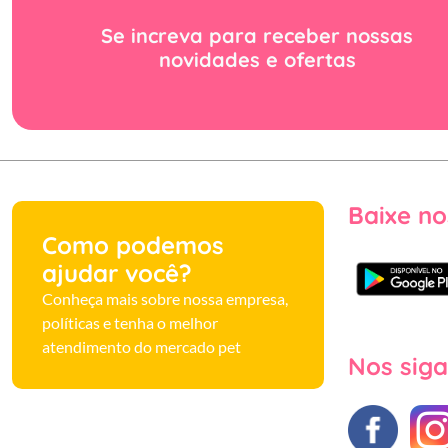
Se increva para receber nossas
novidades e ofertas
Baixe no
Como podemos
ajudar você?
Conheça mais sobre nossa empresa,
políticas e tenha o melhor
atendimento do mercado pet
Nos siga