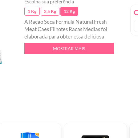
Escolha sua preferência
C
1 Kg
2,5 Kg
12 Kg
A Racao Seca Formula Natural Fresh
Meat Caes Filhotes Racas Medias foi
elaborada para obter essa deliciosa
combinacao de sabor e fontes de
MOSTRAR MAIS
nutrientes, auxiliando no
desenvolvimento equilibrado do seu
pet. Sua receita e particulas contribuem
para a protecao natural
proporcionando saude de qualidade.br
Alta palatabilidadebr Contem
colageno, crondroitina e glucosaminabr
Sistema de fechamento tipo ziplock
para abrir e fechar a embalagem,
conservando a racao por mais tempobr
Fezes com menor volume e menos odor
devido a combinacao de ingredientes