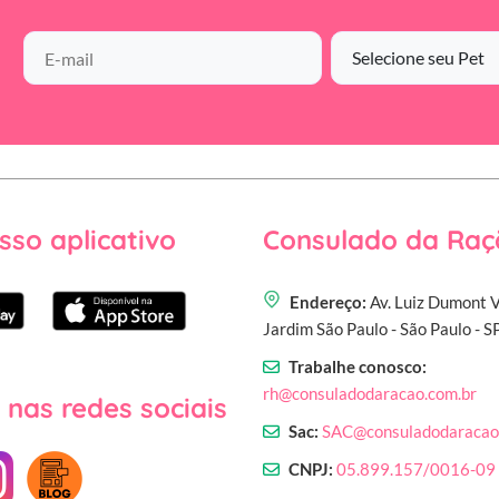
sso aplicativo
Consulado da Raç
Endereço:
Av. Luiz Dumont V
Jardim São Paulo - São Paulo - 
Trabalhe conosco:
rh@consuladodaracao.com.br
 nas redes sociais
Sac:
SAC@consuladodaracao
CNPJ:
05.899.157/0016-09