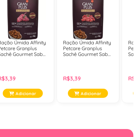
Ração Úmida Affinity
Ração Úmida Affinity
Raç
Petcare Granplus
Petcare Granplus
Pet
Sachê Gourmet Sabor
Sachê Gourmet Sabor
Sac
Ovelha Para Cães
Carne Para Cães
Fra
Adultos - 100 Gr
Adultos - 100 Gr
Adu
R$3,39
R$3,39
R$3
Adicionar
Adicionar