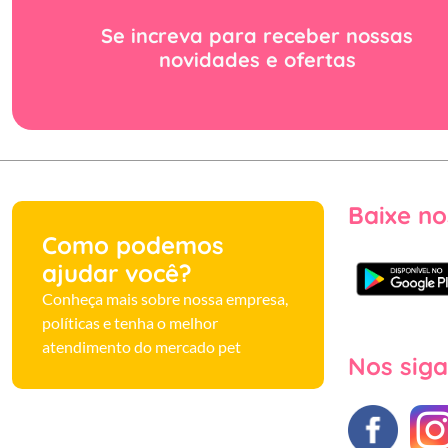
Se increva para receber nossas
novidades e ofertas
Baixe no
Como podemos
ajudar você?
Conheça mais sobre nossa empresa,
políticas e tenha o melhor
atendimento do mercado pet
Nos siga