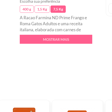
Escolha sua preferência
400 g
1,5 Kg
7,5 Kg
A Racao Farmina ND Prime Frango e
Roma Gatos Adultos e uma receita
italiana, elaborada com carnes de
frango de altissima qualidade,
MOSTRAR MAIS
conservantes naturais, livre de cereais,
portanto nao contem ingredientes
transgenico. Um alimento saudavel que
respeita a natureza alimentar do seu
amiguinho.br Indicada para gatos
adultos, atende aos paladares mais
exigentesbr A racao promove a
manutencao de pH urinario saudavelbr
Alimento sem cereais com baixo indice
glicemico e 98 de proteinas de origem
animalbr Promove uma alimentacao
balanceada e proporciona uma