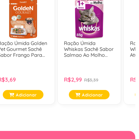
Ração Úmida Golden
Ração Úmida
Rac
Pet Gourmet Sachê
Whiskas Sachê Sabor
Whi
Sabor Frango Para
Salmao Ao Molho
Atu
Cães Adultos Raças
Para Gatos Adultos -
Gat
Pequenas - 85 Gr
85 Gr
R$3,69
R$2,99
R$2
R$3,39
Adicionar
Adicionar