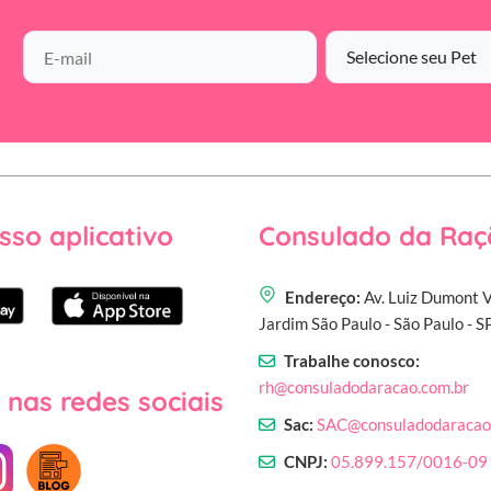
sso aplicativo
Consulado da Raç
Endereço:
Av. Luiz Dumont V
Jardim São Paulo - São Paulo - 
Trabalhe conosco:
rh@consuladodaracao.com.br
 nas redes sociais
Sac:
SAC@consuladodaracao
CNPJ:
05.899.157/0016-09