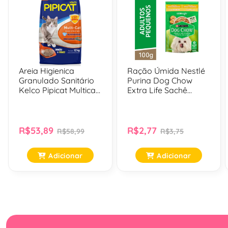
Areia Higienica
Ração Úmida Nestlé
Granulado Sanitário
Purina Dog Chow
Kelco Pipicat Multicat
Extra Life Sachê
Para Gatos - 12 Kg
Sabor Frango Para
Cães Adultos De
Raças Minis E
Pequenas - 100 Gr
R$53,89
R$2,77
R$58,99
R$3,75
Adicionar
Adicionar