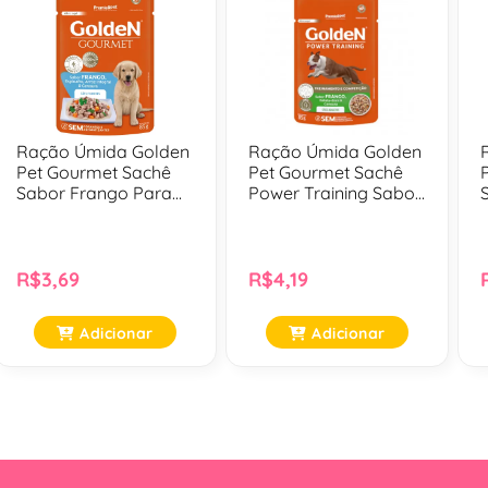
pelagem com mais brilho e maciez.br
Ração Úmida Golden
Ração Úmida Golden
Pet Gourmet Sachê
Pet Gourmet Sachê
Sabor Frango Para
Power Training Sabor
Cães Filhotes - 85 Gr
Frango Para Cães
Adultos - 85 Gr
R$3,69
R$4,19
Adicionar
Adicionar