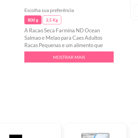
Escolha sua preferência
800 g
2,5 Kg
A Racao Seca Farmina ND Ocean
Salmao e Melao para Caes Adultos
Racas Pequenas e um alimento que
segue uma dieta balanceada e
MOSTRAR MAIS
completa. Elaborado cientificamente
com perfeita harmonia com a natureza,
feito com carnes nobres. A racao nao
contem corantes e nem transgenicos,
uma otima opcao natural cheia de sabor
para a refeicao do seu amigao.br Livre
de aromas e conservantes artificiaisbr
Conta com 94 de proteina de origem
animalbr Indicada para caes adultos de
racas pequenasbr Fabricada sem
cereais.br