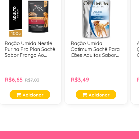
Ração Úmida Nestlé
Ração Úmida
Purina Pro Plan Sachê
Optimum Sachê Para
Sabor Frango Ao
Cães Adultos Sabor
Molho Para Cães
Frango - 100 Gr
Adultos - 100 Gr
R$6,65
R$3,49
R$7,03
Adicionar
Adicionar