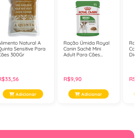
Alimento Natural A
Ração Úmida Royal
Raç
Quinta Sensitive Para
Canin Sachê Mini
Can
Cães 300Gr
Adult Para Cães
Dig
Adultos De Porte
Adu
Pequeno - 85 G
R$33,56
R$9,90
R$1
Adicionar
Adicionar