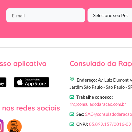
sso aplicativo
Consulado da Raç
Endereço:
Av. Luiz Dumont V
Jardim São Paulo - São Paulo - 
Trabalhe conosco:
rh@consuladodaracao.com.br
 nas redes sociais
Sac:
SAC@consuladodaracao
CNPJ:
05.899.157/0016-09