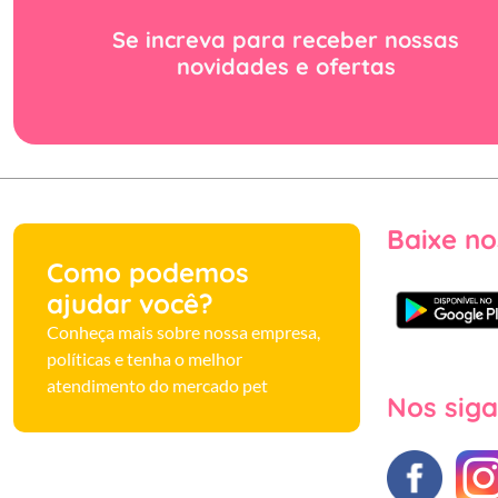
Se increva para receber nossas
novidades e ofertas
Baixe no
Como podemos
ajudar você?
Conheça mais sobre nossa empresa,
políticas e tenha o melhor
atendimento do mercado pet
Nos siga