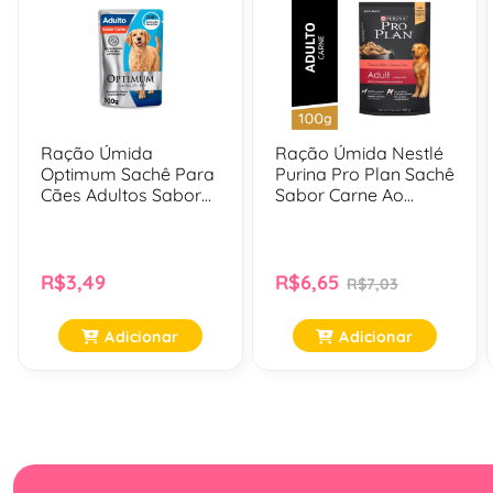
Ração Úmida
Ração Úmida Nestlé
Optimum Sachê Para
Purina Pro Plan Sachê
Cães Adultos Sabor
Sabor Carne Ao
Carne - 100 Gr
Molho Para Cães
Adultos - 100 Gr
R$3,49
R$6,65
R$7,03
Adicionar
Adicionar