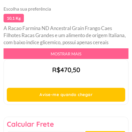
Escolha sua preferência
10,1 Kg
A Racao Farmina ND Ancestral Grain Frango Caes
Filhotes Racas Grandes e um alimento de origem Italiana,
com baixo indice glicemico, possui apenas cereais
ancestrais em pequena quantidade, que resulta em um
MOSTRAR MAIS
produto com nivel de amido reduzido, por isso promove
menor oscilacao da resposta glicemica. Conservado
R$470,50
naturalmente, utilizacao da Vitamina E concentrado de
tocoferois como conservante natural, livre de BHA e BHT.
Possui 90 de ingredientes de origem animal e livre de
transgenico. Uma racao cientificamente elaborada para
Avise-me quando chegar
respeitar a natureza e o metabolismo de seu pet.br
Sistema de nutricao para carnivoros com 90 de proteinas
de origem animalbr Zero adicao de trangenicos, corantes
e aromas artificiais, com long life vitaminasbr Alimento
Calcular Frete
completo e balanceado feito de carnes nobres e com baixo