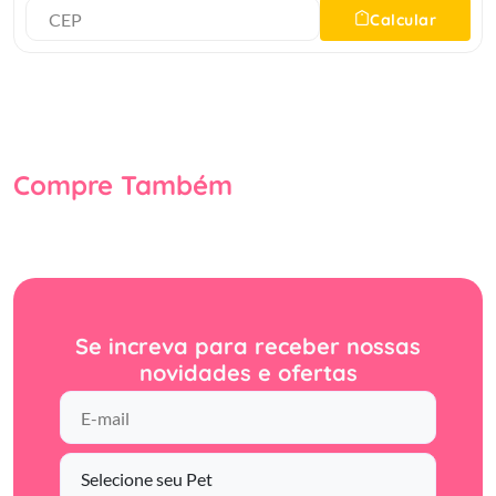
indice glicemicobr Ingrediantes de alta qualidade com mix
Calcular
de sabor como, frango, roma, aveia e cevadabr Promove
uma pelagem com mais brilho e maciez, indicado para
caes filhotes racas grandes.br
Compre Também
Se increva para receber nossas
novidades e ofertas