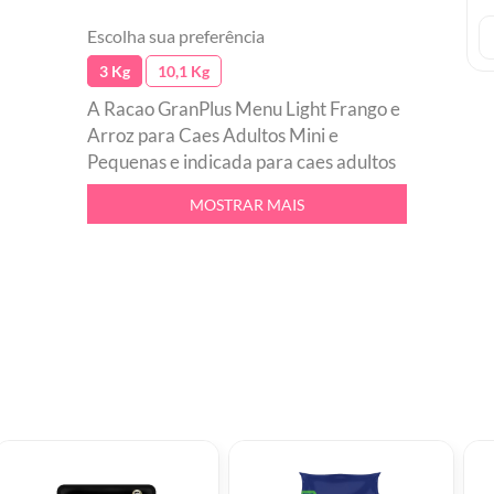
Escolha sua preferência
3 Kg
10,1 Kg
A Racao GranPlus Menu Light Frango e
Arroz para Caes Adultos Mini e
Pequenas e indicada para caes adultos
mini. Contem fibras funcionais,
MOSTRAR MAIS
auxiliando no controle da saciedade.
Ajuda na reducao do odor das fezes,
pois, conta com extrato de Yucca. Alem
de ser sem corantes e aromas
artificiais. Sua embalagem possui
tecnologia abre e fecha, facilitando a
abertura e fechamento do produto.br
Possui fibras funcionaisbr Contem
extrato de Yuccabr Ideal para caes
adultos minibr Auxilia no controle da
saciedadebr Ajuda na reducao do odor