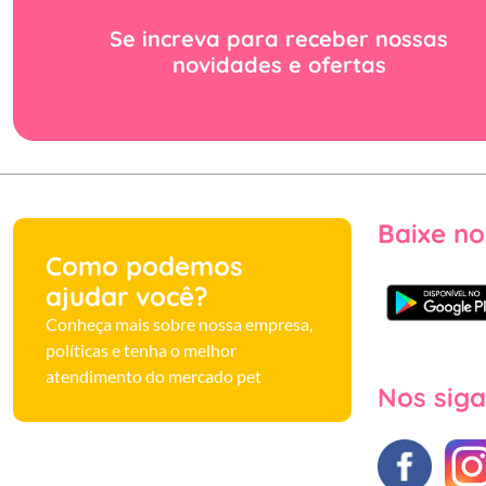
Se increva para receber nossas
novidades e ofertas
Baixe no
Como podemos
ajudar você?
Conheça mais sobre nossa empresa,
políticas e tenha o melhor
atendimento do mercado pet
Nos siga