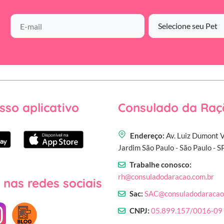
sso aplicativo
Consulado da Raç
Endereço:
Av. Luiz Dumont V
Jardim São Paulo - São Paulo - 
Trabalhe conosco:
rh@consuladodaracao.com.br
 nas redes sociais
Sac:
SAC@consuladodaracao
CNPJ:
05.899.157/0016-09