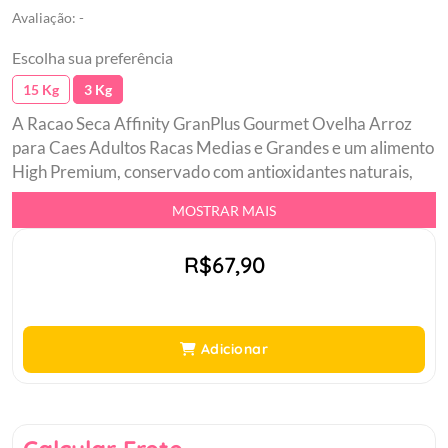
Avaliação: -
Escolha sua preferência
15 Kg
3 Kg
A Racao Seca Affinity GranPlus Gourmet Ovelha Arroz
para Caes Adultos Racas Medias e Grandes e um alimento
High Premium, conservado com antioxidantes naturais,
sem corantes e aromatizantes artificiais. Elaborada com
MOSTRAR MAIS
ingredientes importantes e proteinas de qualidade
elevada essenciais para atender paladares mais rigorosos.
R$67,90
Com fonte rica em omega 3 EPA DHA que ajudam para o
perfeito funcionamento do organismo, alem de conter a
glicosamina e a condroitina que contribuem para o
fortalecimento das articulacoes.br Alimento conservado
Adicionar
com antioxidantes naturaisbr Condroitina e Glicosamina:
contribuem para articulacoes fortesbr Possui ingredientes
nobres e proteina de alta qualidade: atende paladares
exigentesbr Com fonte rica em Omega 3 EPA DHA: