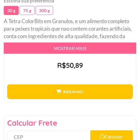
Escolha sua preferência
30 g
75 g
300 g
A Tetra ColorBits em Granulos, e um alimento completo
para peixes tropicais que nao contem corantes artificiais,
conta com ingredientes de alta qualidade, fazendo da
ColorBits, uma dieta balanceada que promove a melhora
MOSTRAR MAIS
na cor de seus peixes.br Alimento completo para peixes
tropicaisbr Dieta balanceada que promove a corbr Sem
R$50,89
corantes artificiais.br
Adicionar
Calcular Frete
Calcular