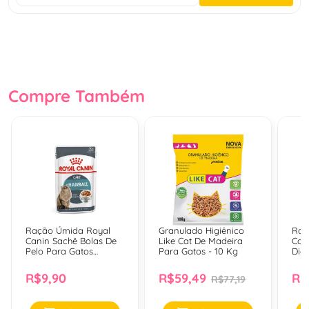
Compre Também
Ração Úmida Royal
Granulado Higiênico
Raç
Canin Sachê Bolas De
Like Cat De Madeira
Can
Pelo Para Gatos
Para Gatos - 10 Kg
Dig
Adultos - 85 G
Adul
R$9,90
R$59,49
R$
R$77,19