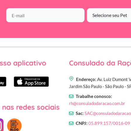
sso aplicativo
Consulado da Raç
Endereço:
Av. Luiz Dumont V
Jardim São Paulo - São Paulo - 
Trabalhe conosco:
rh@consuladodaracao.com.br
 nas redes sociais
Sac:
SAC@consuladodaracao
CNPJ:
05.899.157/0016-09