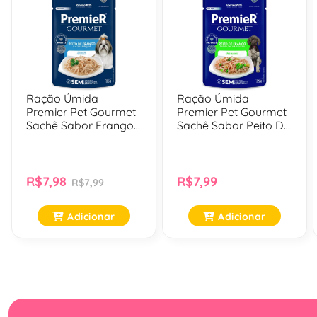
Ração Úmida
Ração Úmida
Premier Pet Gourmet
Premier Pet Gourmet
Sachê Sabor Frango
Sachê Sabor Peito De
Para Cães Adultos -
Frango, Batata Doce,
85 Gr
Brocolis Para Cães
Filhotes - 85 Gr
R$7,98
R$7,99
R$7,99
Adicionar
Adicionar