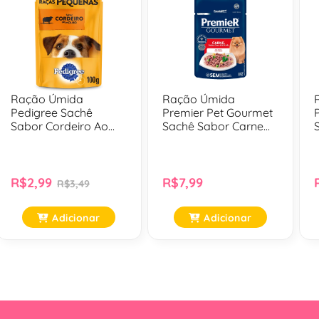
Ração Úmida
Ração Úmida
Pedigree Sachê
Premier Pet Gourmet
Sabor Cordeiro Ao
Sachê Sabor Carne
Molho Para Cães
Para Cães Adultos -
Adultos De Raças
85 Gr
Pequenas - 100 Gr
R$2,99
R$7,99
R$3,49
Adicionar
Adicionar