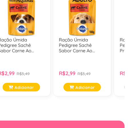
Ração Úmida
Ração Úmida
Raç
Pedigree Sachê
Pedigree Sachê
Ped
Sabor Carne Ao
Sabor Carne Ao
Pro
Molho Cães Adultos
Molho Para Cães
Car
De Raças Pequenas -
Adultos - 100 Gr
Gr
100 Gr
R$2,99
R$2,99
R$2
R$3,49
R$3,49
Adicionar
Adicionar