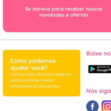
Se increva para receber nossas
novidades e ofertas
Baixe no
Como podemos
ajudar você?
Conheça mais sobre nossa empresa,
políticas e tenha o melhor
atendimento do mercado pet
Nos siga