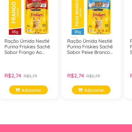
secos e soltosbr Absorcao imediata do
odor: inibe proliferacao de maus
cheiros no ambiente.br
Ração Úmida Nestlé
Ração Úmida Nestlé
Purina Friskies Sachê
Purina Friskies Sachê
Sabor Frango Ao
Sabor Peixe Branco
Molho Para Gatos
Ao Molho Para Gatos
Adultos - 85 Gr
Adultos - 85 Gr
R$2,74
R$2,74
R$3,79
R$3,79
Adicionar
Adicionar