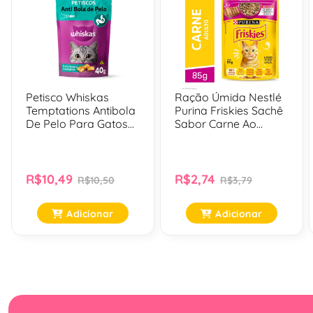
Petisco Whiskas
Ração Úmida Nestlé
Temptations Antibola
Purina Friskies Sachê
De Pelo Para Gatos
Sabor Carne Ao
Adultos 40 Gr
Molho Para Gatos
Adultos - 85 Gr
R$10,49
R$2,74
R$10,50
R$3,79
Adicionar
Adicionar