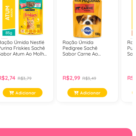
Ração Úmida Nestlé
Ração Úmida
Raç
Purina Friskies Sachê
Pedigree Sachê
Pur
Sabor Atum Ao Molho
Sabor Carne Ao
Sab
Para Gatos Adultos -
Molho Cães Adultos
Mol
85 Gr
De Raças Pequenas -
Adu
100 Gr
R$2,74
R$2,99
R$2
R$3,79
R$3,49
Adicionar
Adicionar