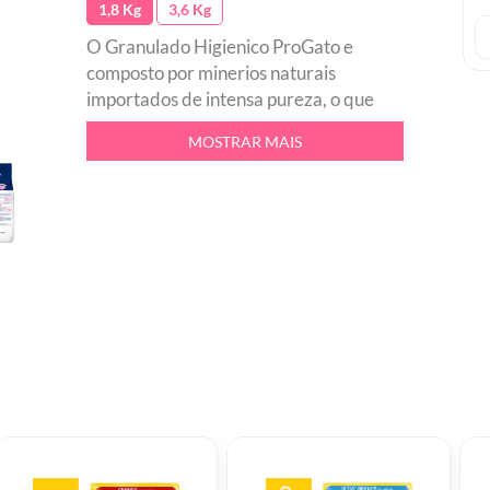
1,8 Kg
3,6 Kg
O Granulado Higienico ProGato e
composto por minerios naturais
importados de intensa pureza, o que
confere baixa umidade, cor branca e
MOSTRAR MAIS
leveza. Nao possui qualquer tipo de
aglutinante ou cola, portanto nao adere
na bandeja sanitaria, nas patinhas ou
nos pelos. Desenvolvido para absorver
os liquidos de forma rapida e eficaz,
atua como esponja da amonia presente
na urina e atraves do processo de
absorcao retem o mau odor.br pH
Neutrobr Natural e atoxicobr Sem
desperdicio: retirada apenas das
fezesbr Produto leve: maior
durabilidade com menos pesobr Nao
forma torrao: granulados brancos,