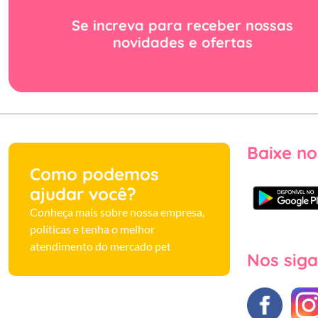
Se increva para receber nossas
novidades e ofertas
Baixe no
Como podemos
ajudar você?
Conheça mais sobre nossa empresa,
políticas e tenha o melhor
atendimento do mercado pet
Nos siga