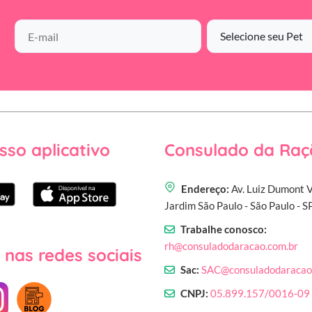
sso aplicativo
Consulado da Raç
Endereço:
Av. Luiz Dumont V
Jardim São Paulo - São Paulo - 
Trabalhe conosco:
rh@consuladodaracao.com.br
 nas redes sociais
Sac:
SAC@consuladodaracao
CNPJ:
05.899.157/0016-09