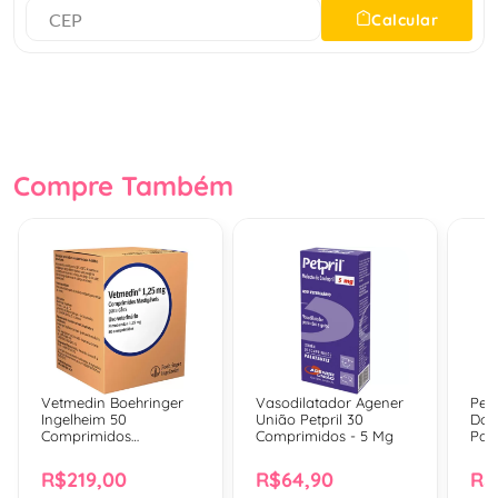
Calcular
Compre Também
Vetmedin Boehringer
Vasodilatador Agener
Peti
Ingelheim 50
União Petpril 30
Dog
Comprimidos
Comprimidos - 5 Mg
Par
Mastigáveis Para Cães
- 1,25 Mg
R$219,00
R$64,90
R$