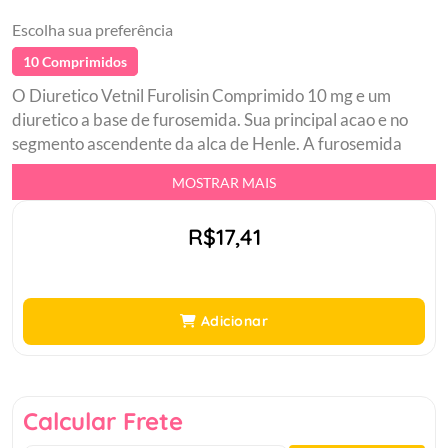
Escolha sua preferência
10 Comprimidos
O Diuretico Vetnil Furolisin Comprimido 10 mg e um
diuretico a base de furosemida. Sua principal acao e no
segmento ascendente da alca de Henle. A furosemida
inibe a reabsorcao de sodio, potassio e cloreto na porcao
MOSTRAR MAIS
espessa da alca de Henle, levando a diurese do seu pet.br
Uso oral em seu amiguinhobr Potente acao diureticabr
R$17,41
Rapida absorcao do organismobr Formulado com
furosemida que possui propriedades vasodilatadoras,
aumentando a perfusao renal e diminuindo a pre-carga
cardiaca.br
Adicionar
Calcular Frete