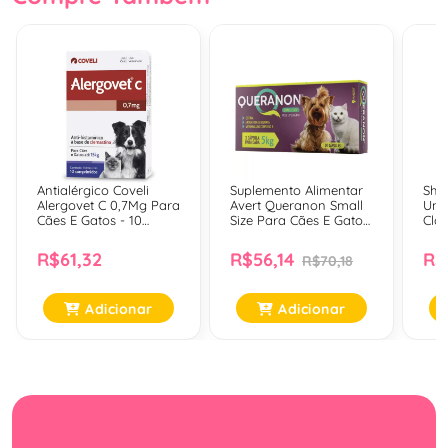
Antialérgico Coveli
Suplemento Alimentar
Sha
Alergovet C 0,7Mg Para
Avert Queranon Small
Uniã
Cães E Gatos - 10
Size Para Cães E Gatos
Clor
Comprimidos
- 30 Cápsulas
Ant
Cãe
R$61,32
R$56,14
R$
R$70,18
Adicionar
Adicionar