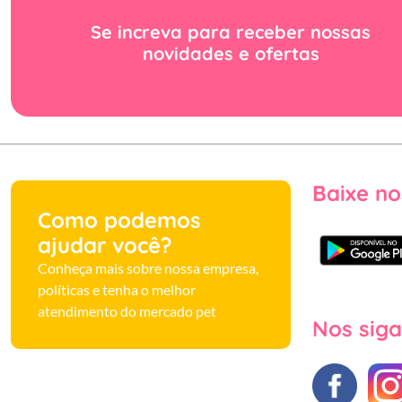
Se increva para receber nossas
novidades e ofertas
Baixe no
Como podemos
ajudar você?
Conheça mais sobre nossa empresa,
políticas e tenha o melhor
atendimento do mercado pet
Nos siga