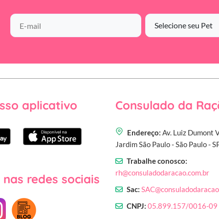
sso aplicativo
Consulado da Raç
Endereço:
Av. Luiz Dumont V
Jardim São Paulo - São Paulo - 
Trabalhe conosco:
rh@consuladodaracao.com.br
 nas redes sociais
Sac:
SAC@consuladodaracao
CNPJ:
05.899.157/0016-09