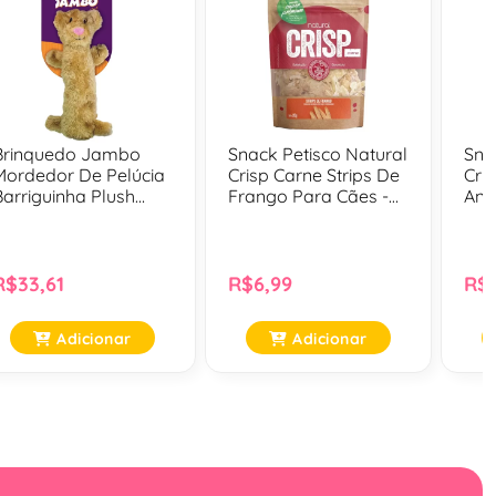
Brinquedo Jambo
Snack Petisco Natural
Sna
Mordedor De Pelúcia
Crisp Carne Strips De
Cri
Barriguinha Plush
Frango Para Cães -
Ang
Tigre Para Cães
20 Gr
Cen
Par
R$33,61
R$6,99
R$6
Adicionar
Adicionar