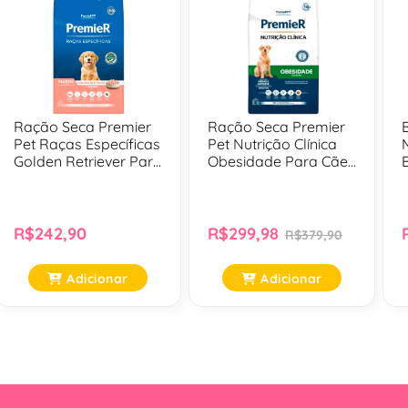
Ração Seca Premier
Ração Seca Premier
Pet Raças Específicas
Pet Nutrição Clínica
Golden Retriever Para
Obesidade Para Cães
Cães Filhotes Sabor
Adultos De Médio E
Frango - 10,1 Kg
Grande Porte - 10,1 Kg
R$242,90
R$299,98
R$379,90
Adicionar
Adicionar