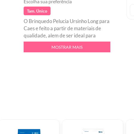
Escolha sua preferência
Tam. Único
O Brinquedo Pelucia Ursinho Long para
Caes e feito a partir de materiais de
qualidade, alem de ser ideal para
aliviar a ansiedade e estresse do seu
MOSTRAR MAIS
pet. Com formato divertido, textura
fofinha e otimo custo-beneficio, voce e
seu cao vao amar.br Macio e
resistentebr Controla a ansiedadebr
Material de alta qualidadebr Feito
especialmente para caesbr Incentiva
atividade fisica para seu pet.br