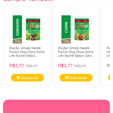
Ração Úmida Nestlé
Ração Úmida Nestlé
Peti
Purina Dog Chow Extra
Purina Dog Chow Extra
Fem
Life Sachê Sabor
Life Sachê Sabor Carne
Uni
Cordeiro Para Cães
Para Cães Adultos De
Adultos De Todos Os
Todos Os Tamanhos -
R$2,77
R$2,77
R$
R$3,69
R$3,69
Tamanhos - 100 Gr
100 Gr
Adicionar
Adicionar