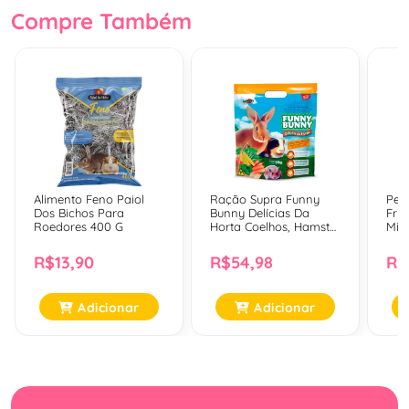
Compre Também
Alimento Feno Paiol
Ração Supra Funny
Peti
Dos Bichos Para
Bunny Delícias Da
Fris
Roedores 400 G
Horta Coelhos, Hamster
Mix
E Outros Pequenos
E A
Roedores - 1,8 Kg
Adul
R$13,90
R$54,98
R$
Adicionar
Adicionar