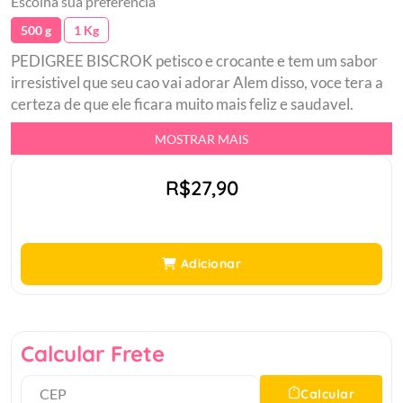
Escolha sua preferência
500 g
1 Kg
PEDIGREE BISCROK petisco e crocante e tem um sabor
irresistivel que seu cao vai adorar Alem disso, voce tera a
certeza de que ele ficara muito mais feliz e saudavel.
Ofereca diariamente como forma de agrado,
MOSTRAR MAIS
recompensas e treinamento. Fortaleca a relacao de amor
entre voce e seu cao dando a ele o que existe de melhor.
R$27,90
Ele vai agradecer por ter um dono como voce.br
Deliciosos biscoitos assados e crocantesbr Com Omega 6
para pelos mais brilhantesbr Com calcio para o
fortalecimento de ossos e dentesbr Tamanho ideal para
Adicionar
ajudar na manutencao da saude oral dos cachorros de
pequeno portebr Sabor irresistivel que seu cao vai
adorarbr Momentos de carinho e conexao com o seu
cachorro.br
Calcular Frete
Calcular