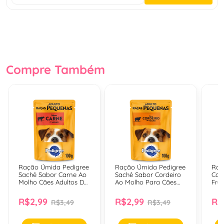
Compre Também
Ração Úmida Pedigree
Ração Úmida Pedigree
Raç
Sachê Sabor Carne Ao
Sachê Sabor Cordeiro
Cat
Molho Cães Adultos De
Ao Molho Para Cães
Fra
Raças Pequenas - 100
Adultos De Raças
Adul
Gr
Pequenas - 100 Gr
R$2,99
R$2,99
R$
R$3,49
R$3,49