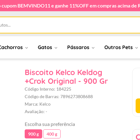
o cupom BEMVINDO11 e ganhe 11%OFF em compras acima de 
Cachorros
Gatos
Pássaros
Outros Pets
Biscoito Kelco Keldog
+Crok Original - 900 Gr
Código Interno: 184225
Código de Barras: 7896273808688
Marca: Kelco
Avaliação: -
Escolha sua preferência
900 g
400 g
C