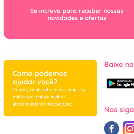
Se increva para receber nossas
novidades e ofertas
Baixe no
Como podemos
ajudar você?
Conheça mais sobre nossa empresa,
políticas e tenha o melhor
atendimento do mercado pet
Nos siga