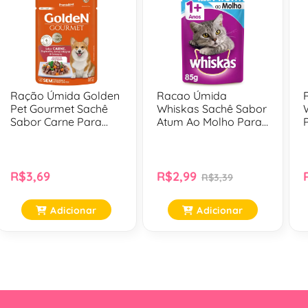
Ração Úmida Golden
Racao Úmida
Pet Gourmet Sachê
Whiskas Sachê Sabor
Sabor Carne Para
Atum Ao Molho Para
Cães Adultos De
Gatos Adultos - 85 Gr
Racas Pequenas - 85
Gr
R$3,69
R$2,99
R$3,39
Adicionar
Adicionar