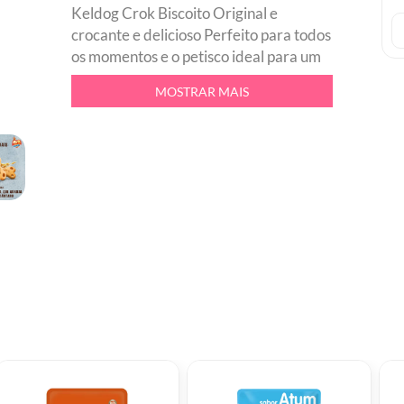
Keldog Crok Biscoito Original e
crocante e delicioso Perfeito para todos
os momentos e o petisco ideal para um
lanche nos passeios, demonstracao de
MOSTRAR MAIS
afeto e premio de adestramento.
Keldog Crok Biscoito Original e
enriquecido com vitaminas e minerais e
possui hexametafosfato que, auxilia no
controle do tartaro.br