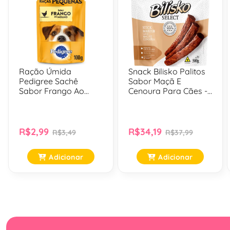
Ração Úmida
Snack Bilisko Palitos
Pedigree Sachê
Sabor Maçã E
Sabor Frango Ao
Cenoura Para Cães -
Molho Para Cães
500 Gr
Adultos De Raças
Pequenas - 100 Gr
R$2,99
R$34,19
R$3,49
R$37,99
Adicionar
Adicionar