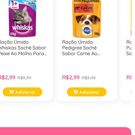
Ração Úmida
Ração Úmida
Raç
Whiskas Sachê Sabor
Pedigree Sachê
Pur
Peixe Ao Molho Para
Sabor Carne Ao
Sab
Gatos Adultos
Molho Cães Adultos
Mol
Castrados - 85 Gr
De Raças Pequenas -
Adu
100 Gr
R$2,99
R$2,99
R$2
R$3,39
R$3,49
Adicionar
Adicionar