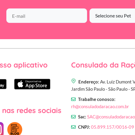
sso aplicativo
Consulado da Raç
Endereço:
Av. Luiz Dumont V
Jardim São Paulo - São Paulo - 
Trabalhe conosco:
rh@consuladodaracao.com.br
 nas redes sociais
Sac:
SAC@consuladodaracao
CNPJ:
05.899.157/0016-09