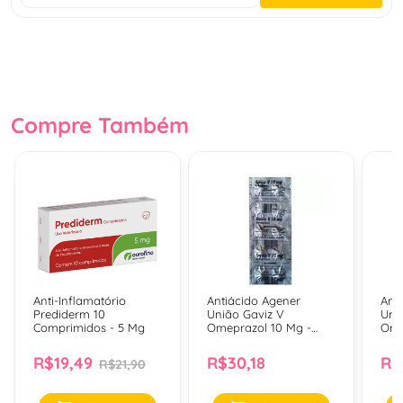
Compre Também
Anti-Inflamatório
Antiácido Agener
Ant
Prediderm 10
União Gaviz V
Uni
Comprimidos - 5 Mg
Omeprazol 10 Mg -
Ome
Blister Com 10
Blis
Comprimidos
Com
R$19,49
R$30,18
R$
R$21,90