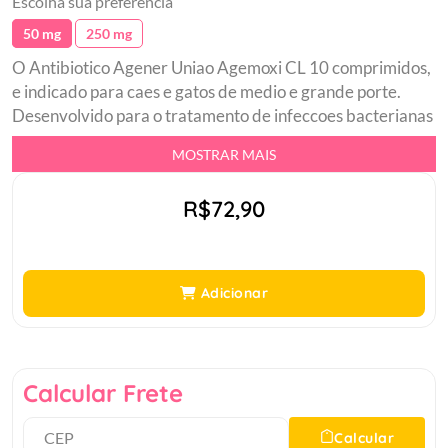
Escolha sua preferência
50 mg
250 mg
O Antibiotico Agener Uniao Agemoxi CL 10 comprimidos,
e indicado para caes e gatos de medio e grande porte.
Desenvolvido para o tratamento de infeccoes bacterianas
aerobicas e anaerobicas sensiveis, piodermites e infeccoes
MOSTRAR MAIS
dos tecidos moles, infeccoes do trato urinario, infeccoes
respiratorias, infeccoes do trato gastrointestinal, tais
R$72,90
como as enterites.br Indicado como preventivo de
infeccoes no pos-operatoriobr Possui Amoxicilina
Triidatadabr Acao contra bacterias.br
Adicionar
Calcular Frete
Calcular