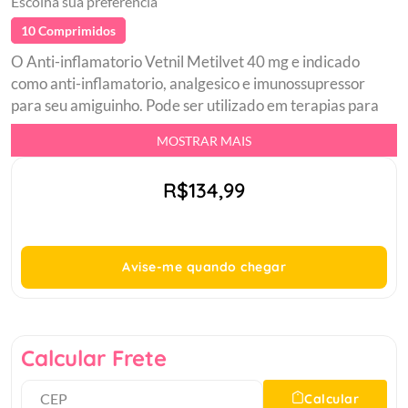
Escolha sua preferência
10 Comprimidos
O Anti-inflamatorio Vetnil Metilvet 40 mg e indicado
como anti-inflamatorio, analgesico e imunossupressor
para seu amiguinho. Pode ser utilizado em terapias para
controle de prurido em dermatopatias alergicas, controle
MOSTRAR MAIS
terapeutico de doencas autoimunes e tambem em
situacoes nas quais se deseje obter uma acao anti-
R$134,99
inflamatoria potente.br Blister com 10 comprimidosbr
Analgesico e imunossupressorbr Diminui ou previne os
processos inflamatoriosbr Diminui a formacao de
histamina induzida por lesao celularbr Contem
Avise-me quando chegar
metilprednisolona, e um glicocorticoide recomendado
para terapias cronicas.br
Calcular Frete
Calcular