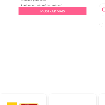
- Suplemento vitamínico mineral;
C
MOSTRAR MAIS
- Ideal para cães que necessitem de suporte
nutricional específico;
- Disponível em embalagem de 3 ml.