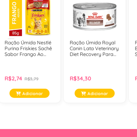
Ração Úmida Nestlé
Ração Úmida Royal
Purina Friskies Sachê
Canin Lata Veterinary
Sabor Frango Ao
Diet Recovery Para
Molho Para Gatos
Cães E Gatos Em
Adultos - 85 Gr
Recuperação - 195 G
R$2,74
R$34,30
R$3,79
Adicionar
Adicionar