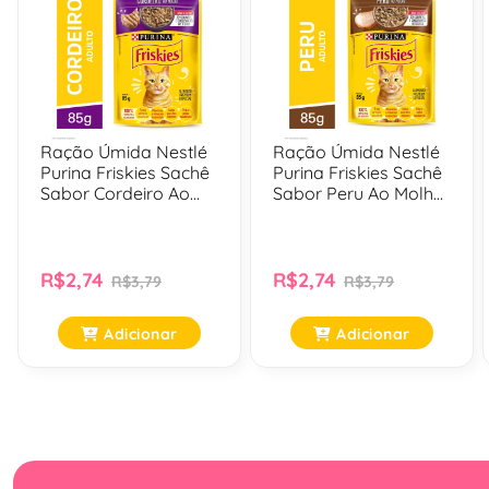
Ração Úmida Nestlé
Ração Úmida Nestlé
Purina Friskies Sachê
Purina Friskies Sachê
Sabor Cordeiro Ao
Sabor Peru Ao Molho
Molho Para Gatos
Para Gatos Adultos -
Adultos - 85 Gr
85 Gr
R$2,74
R$2,74
R$3,79
R$3,79
Adicionar
Adicionar