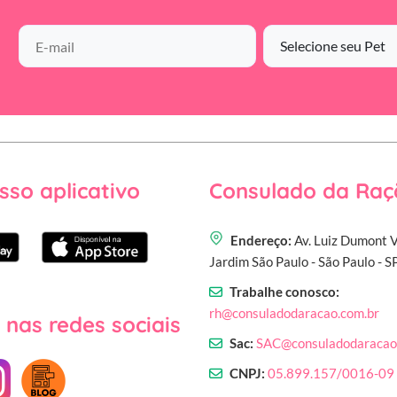
sso aplicativo
Consulado da Raç
Endereço:
Av. Luiz Dumont V
Jardim São Paulo - São Paulo - 
Trabalhe conosco:
rh@consuladodaracao.com.br
 nas redes sociais
Sac:
SAC@consuladodaracao
CNPJ:
05.899.157/0016-09