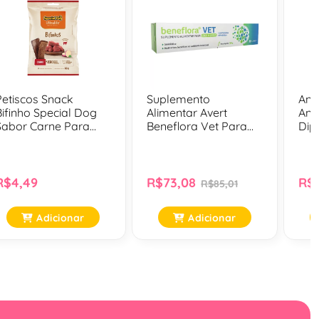
Petiscos Snack
Suplemento
Ana
Bifinho Special Dog
Alimentar Avert
Anti
Sabor Carne Para
Beneflora Vet Para
Dip
Cães - 60 Gr
Cães E Gatos - 14 Gr
Ml
R$4,49
R$73,08
R$3
R$85,01
Adicionar
Adicionar