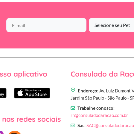
sso aplicativo
Consulado da Raç
Endereço:
Av. Luiz Dumont V
Jardim São Paulo - São Paulo - 
Trabalhe conosco:
rh@consuladodaracao.com.br
 nas redes sociais
Sac:
SAC@consuladodaracao