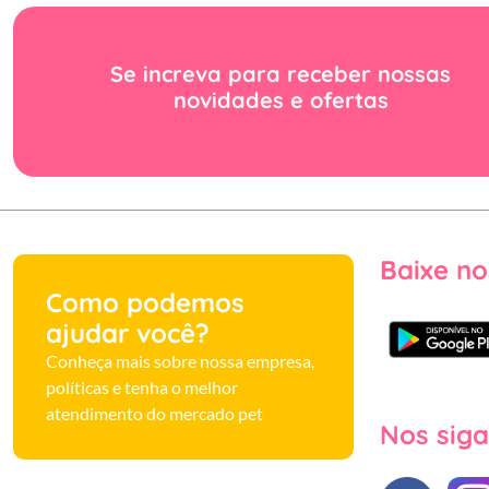
Se increva para receber nossas
novidades e ofertas
Baixe no
Como podemos
ajudar você?
Conheça mais sobre nossa empresa,
políticas e tenha o melhor
atendimento do mercado pet
Nos siga