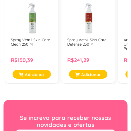
Spray Vetnil Skin Care
Spray Vetnil Skin Care
Ant
Clean 250 Ml
Defense 250 Ml
Uni
Par
Com
R$150,39
R$241,29
R$
Adicionar
Adicionar
Se increva para receber nossas
novidades e ofertas