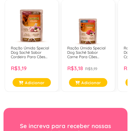
Ração Úmida Special
Ração Úmida Special
Raç
Dog Sachê Sabor
Dog Sachê Sabor
Dog
Cordeiro Para Cães
Carne Para Cães
Car
Adultos - 100 Gr
Sênior - 100 Gr
Adul
R$3,19
R$3,18
R$
R$3,19
Adicionar
Adicionar
Se increva para receber nossas