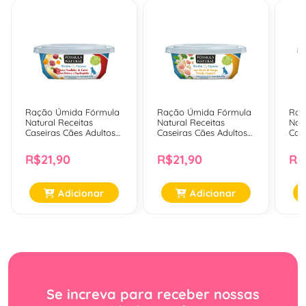
Ração Úmida Fórmula
Ração Úmida Fórmula
Raç
Natural Receitas
Natural Receitas
Natu
Caseiras Cães Adultos
Caseiras Cães Adultos
Cas
Picadinho De Carne
Risoto De Frango,
Cor
Com Abóbora E
Brócolis E Espinafre
Hor
R$21,90
R$21,90
R$
Mandioquinha 270 Gr
270 Gr
Adicionar
Adicionar
Se increva para receber nossas