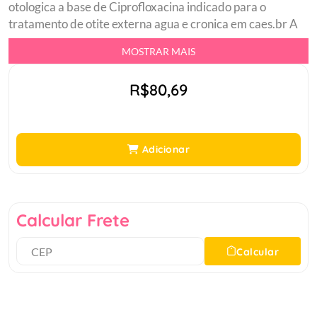
otologica a base de Ciprofloxacina indicado para o
tratamento de otite externa agua e cronica em caes.br A
base de Ciprofloxacinabr Para otites externas agudas e
MOSTRAR MAIS
cronicasbr Possui agentes antibactericidas.br Consulte
sempre o medico veterinario de sua confianca para o uso
R$80,69
apropriado deste medicamento. Leia a bula ou
informacoes descritas na embalagem.br
Adicionar
Calcular Frete
Calcular