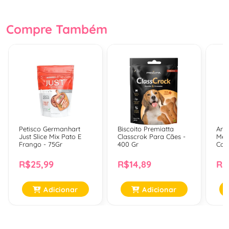
Compre Também
Petisco Germanhart
Biscoito Premiatta
Anti
Just Slice Mix Pato E
Classcrok Para Cães -
Meti
Frango - 75Gr
400 Gr
Com
R$25,99
R$14,89
R$
Adicionar
Adicionar