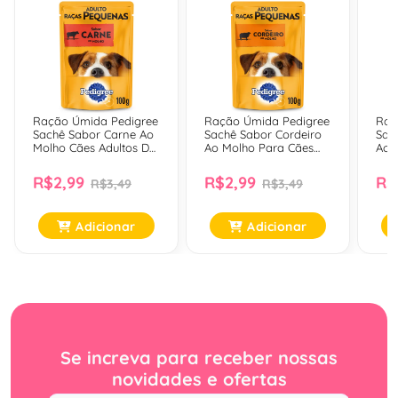
Ração Úmida Pedigree
Ração Úmida Pedigree
Raç
Sachê Sabor Carne Ao
Sachê Sabor Cordeiro
Sac
Molho Cães Adultos De
Ao Molho Para Cães
Ao 
Raças Pequenas - 100
Adultos De Raças
Adul
Gr
Pequenas - 100 Gr
R$2,99
R$2,99
R$
R$3,49
R$3,49
Adicionar
Adicionar
Se increva para receber nossas
novidades e ofertas