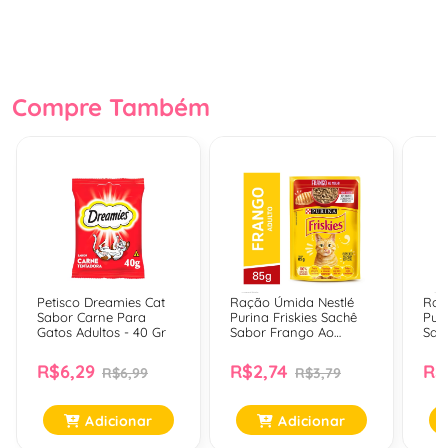
Compre Também
Petisco Dreamies Cat
Ração Úmida Nestlé
Raç
Sabor Carne Para
Purina Friskies Sachê
Puri
Gatos Adultos - 40 Gr
Sabor Frango Ao
Sab
Molho Para Gatos
Para
Adultos - 85 Gr
Gr
R$6,29
R$2,74
R$
R$6,99
R$3,79
Adicionar
Adicionar