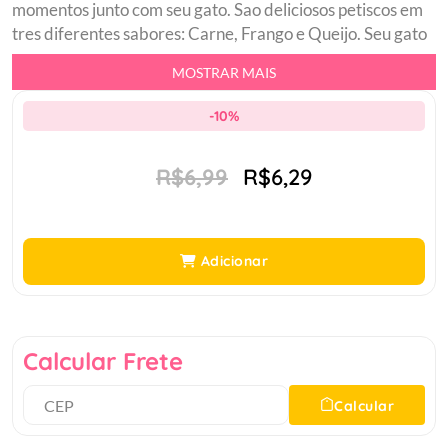
momentos junto com seu gato. Sao deliciosos petiscos em
tres diferentes sabores: Carne, Frango e Queijo. Seu gato
vai sonhar com os pedacinhos crocantes e recheados
MOSTRAR MAIS
todos os dias. Descubra qual e o favorito do seu gatobr
Pedacinhos crocantes por fora, macios por dentrobr
-10%
Petisco para toda horabr Rende mais de 20 dias 3
pedacinhos por diabr Diversao e mais momentos junto
R$6,99
R$6,29
com seu gatinho.br
Adicionar
Calcular Frete
Calcular