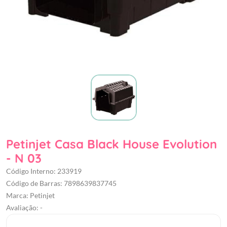
Petinjet Casa Black House Evolution
- N 03
Código Interno: 233919
Código de Barras: 7898639837745
Marca: Petinjet
Avaliação: -