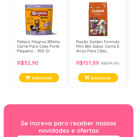
Petisco Magnus Bifinho
Ração Golden Formula
Carne Para Caes Porte
Mini Bits Sabor Carne E
Pequeno - 500 Gr
Arroz Para Cães
Adultos De Raças
Pequenas - 15Kg
R$32,90
R$157,89
R$174,90
Adicionar
Adicionar
Se increva para receber nossas
novidades e ofertas