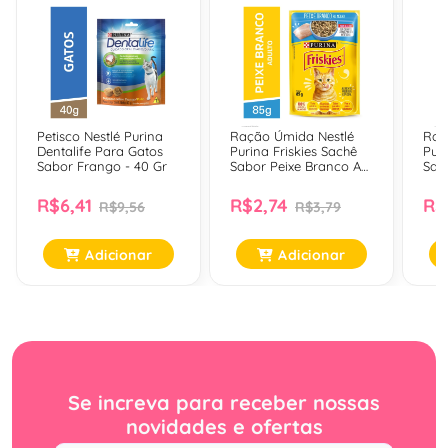
Petisco Nestlé Purina
Ração Úmida Nestlé
Raç
Dentalife Para Gatos
Purina Friskies Sachê
Puri
Sabor Frango - 40 Gr
Sabor Peixe Branco Ao
Sab
Molho Para Gatos
Mol
Adultos - 85 Gr
Adul
R$6,41
R$2,74
R$
R$9,56
R$3,79
Adicionar
Adicionar
Se increva para receber nossas
novidades e ofertas