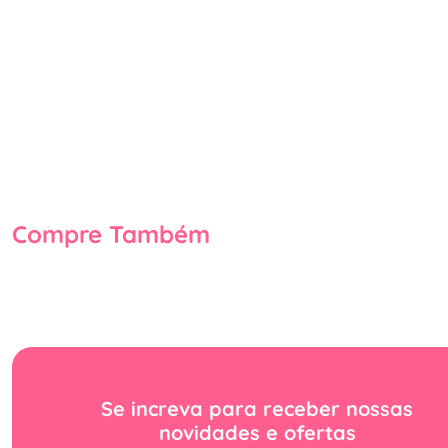
Compre Também
Se increva para receber nossas
novidades e ofertas