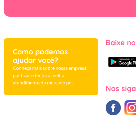
Baixe no
Como podemos
ajudar você?
Conheça mais sobre nossa empresa,
políticas e tenha o melhor
atendimento do mercado pet
Nos siga