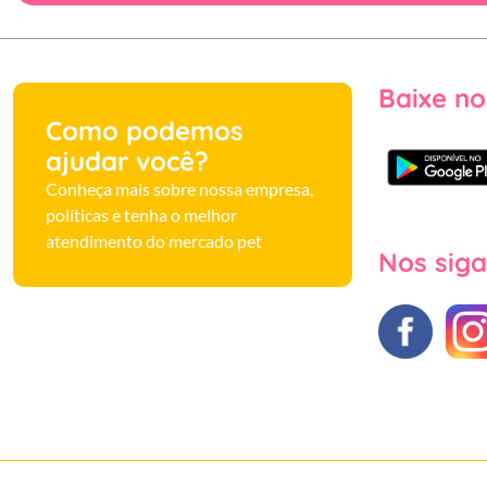
Baixe no
Como podemos
ajudar você?
Conheça mais sobre nossa empresa,
políticas e tenha o melhor
atendimento do mercado pet
Nos siga