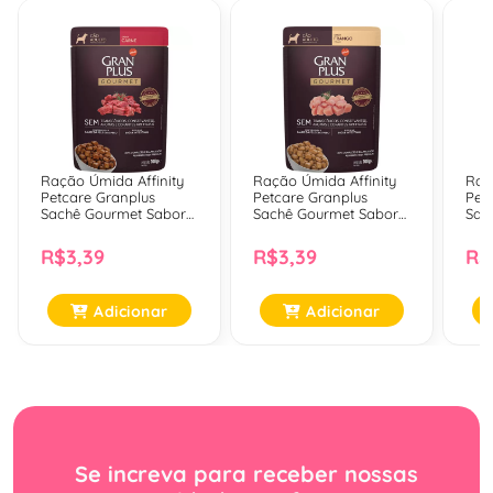
Ração Úmida Affinity
Ração Úmida Affinity
Raç
Petcare Granplus
Petcare Granplus
Pet
Sachê Gourmet Sabor
Sachê Gourmet Sabor
Sac
Carne Para Cães
Frango Para Cães
Sal
Adultos - 100 Gr
Adultos - 100 Gr
Adul
R$3,39
R$3,39
R$
Adicionar
Adicionar
Se increva para receber nossas