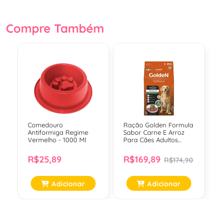
Compre Também
Comedouro
Ração Golden Formula
Antiformiga Regime
Sabor Carne E Arroz
Vermelho - 1000 Ml
Para Cães Adultos
Medios E Grandes -
15Kg
R$25,89
R$169,89
R$174,90
Adicionar
Adicionar