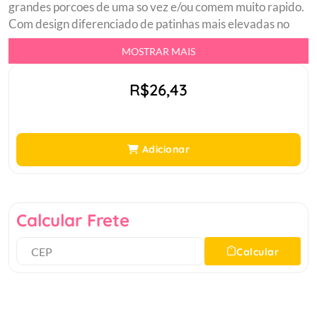
grandes porcoes de uma so vez e/ou comem muito rapido.
Com design diferenciado de patinhas mais elevadas no
interior do comedouro, as refeicoes tendem a ser mais
MOSTRAR MAIS
seguras. Para evitar tambem que insetos cheguem no
alimento do seu pet, o comedouro conta ainda com um
R$26,43
sistema anti-formiga, que basta adicionar agua para criar
uma barreira entre os insetos e o alimento.br Funcoes:br
Comedourobr Bebedourobr Concha para Racaobr Anti-
Formigabr Coma Melhor.br
Adicionar
Calcular Frete
Calcular