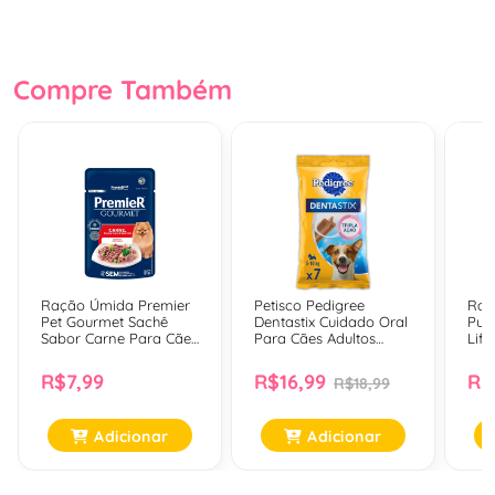
Compre Também
Ração Úmida Premier
Petisco Pedigree
Raç
Pet Gourmet Sachê
Dentastix Cuidado Oral
Pur
Sabor Carne Para Cães
Para Cães Adultos
Lif
Adultos - 85 Gr
Raças Pequenas - 7
Fra
Unidades
Adu
R$7,99
R$16,99
R$
R$18,99
Tam
Adicionar
Adicionar