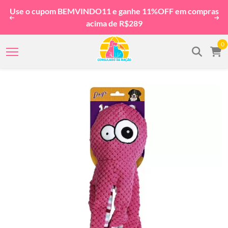
Use o cupom BEMVINDO11 e ganhe 11%OFF em compras
acima de R$289
0