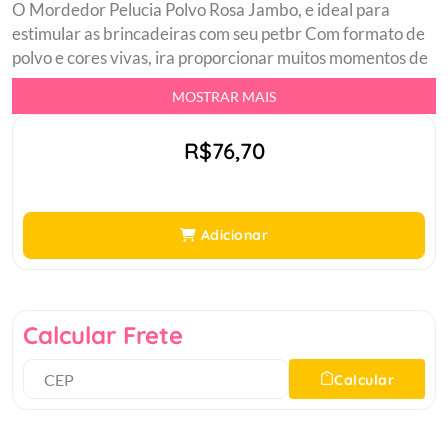
O Mordedor Pelucia Polvo Rosa Jambo, e ideal para
estimular as brincadeiras com seu petbr Com formato de
polvo e cores vivas, ira proporcionar muitos momentos de
alegria para seu pet.br Confeccionado em poliester e
MOSTRAR MAIS
algodao, possui em seu interior um skeaker que emite sons,
deixando o brinquedo ainda mais interessante.br Formato
R$76,70
de polvobr Estimula brincadeiras com seu petbr
Fabricado com materiais de qualidadebr Auxilia no
desenvolvimento, saude e bem estarbr Emite sons para
deixar o brinquedo mais interessante.br
Adicionar
Calcular Frete
Calcular