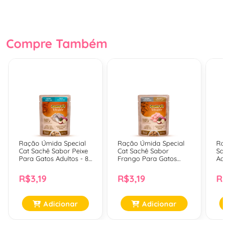
Compre Também
Ração Úmida Special
Ração Úmida Special
Raç
Cat Sachê Sabor Peixe
Cat Sachê Sabor
Sac
Para Gatos Adultos - 85
Frango Para Gatos
Ao 
Gr
Castrados - 85 Gr
Adul
R$3,19
R$3,19
R$
Adicionar
Adicionar