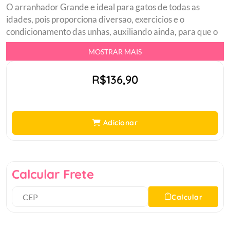
O arranhador Grande e ideal para gatos de todas as
idades, pois proporciona diversao, exercicios e o
condicionamento das unhas, auxiliando ainda, para que o
animal nao danifique os moveis do ambiente. O poste de
MOSTRAR MAIS
sisal natural tem um tamanho ideal para gatos adultos e
filhotes Ainda possui uma bolinha com pena e chocalho
R$136,90
para o gatinho brincar ate cansar. A base e revestida em
pelucia, que oferece conforto e um lugar quentinho pra
eles descansarem.br Praticobr Alivia o stressbr
Condiciona as unhasbr Marca territoriobr Entretenimento
Adicionar
para seu pet.br
Calcular Frete
Calcular