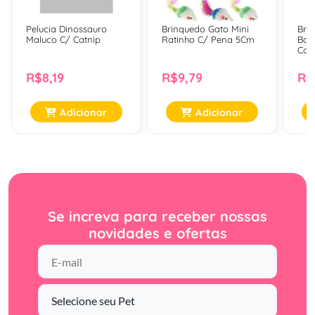
Pelucia Dinossauro
Brinquedo Gato Mini
Bri
Maluco C/ Catnip
Ratinho C/ Pena 5Cm
Bol
Com
R$8,19
R$9,79
R$
Adicionar
Adicionar
Se increva para receber nossas
novidades e ofertas